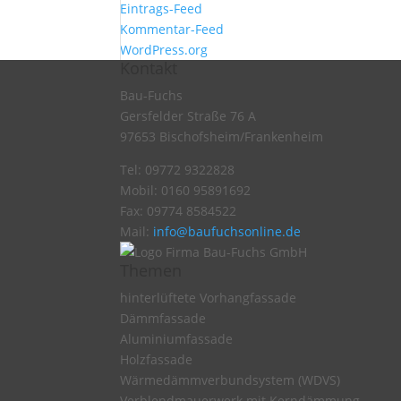
Eintrags-Feed
Kommentar-Feed
WordPress.org
Kontakt
Bau-Fuchs
Gersfelder Straße 76 A
97653 Bischofsheim/Frankenheim
Tel: 09772 9322828
Mobil: 0160 95891692
Fax: 09774 8584522
Mail:
info@baufuchsonline.de
Themen
hinterlüftete Vorhangfassade
Dämmfassade
Aluminiumfassade
Holzfassade
Wärmedämmverbundsystem (WDVS)
Verblendmauerwerk mit Kerndämmung