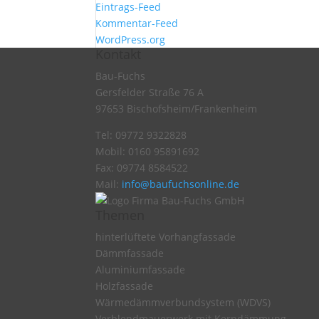
Eintrags-Feed
Kommentar-Feed
WordPress.org
Kontakt
Bau-Fuchs
Gersfelder Straße 76 A
97653 Bischofsheim/Frankenheim
Tel: 09772 9322828
Mobil: 0160 95891692
Fax: 09774 8584522
Mail:
info@baufuchsonline.de
Themen
hinterlüftete Vorhangfassade
Dämmfassade
Aluminiumfassade
Holzfassade
Wärmedämmverbundsystem (WDVS)
Verblendmauerwerk mit Kerndämmung