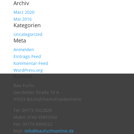
Archiv
März 2020
Mai 2016
Kategorien
Uncategorized
Meta
Anmelden
Eintrags-Feed
Kommentar-Feed
WordPress.org
Kontakt
Bau-Fuchs
Gersfelder Straße 76 A
97653 Bischofsheim/Frankenheim
Tel: 09772 9322828
Mobil: 0160 95891692
Fax: 09774 8584522
Mail:
info@baufuchsonline.de