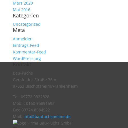
März 2020
Mai 2016
Kategorien
Uncategorized
Meta
Anmelden
Eintrags-Feed
Kommentar-Feed
WordPress.org
Kontakt
Bau-Fuchs
Gersfelder Straße 76 A
97653 Bischofsheim/Frankenheim
Tel: 09772 9322828
Mobil: 0160 95891692
Fax: 09774 8584522
Mail:
info@baufuchsonline.de