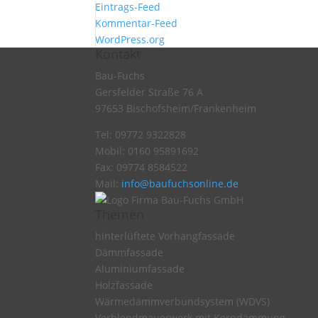
Eintrags-Feed
Kommentar-Feed
WordPress.org
Kontakt
Bau-Fuchs
Gersfelder Straße 76 A
97653 Bischofsheim/Frankenheim
Tel: 09772 9322828
Mobil: 0160 95891692
Fax: 09774 8584522
Mail:
info@baufuchsonline.de
Themen
hinterlüftete Vorhangfassade
Dämmfassade
Aluminiumfassade
Holzfassade
Wärmedämmverbundsystem (WDVS)
Verblendmauerwerk mit Kerndämmung