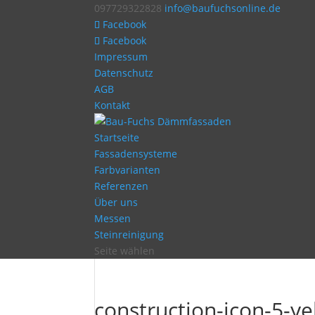
097729322828
info@baufuchsonline.de
Facebook
Facebook
Impressum
Datenschutz
AGB
Kontakt
Startseite
Fassadensysteme
Farbvarianten
Referenzen
Über uns
Messen
Steinreinigung
Seite wählen
construction-icon-5-ye