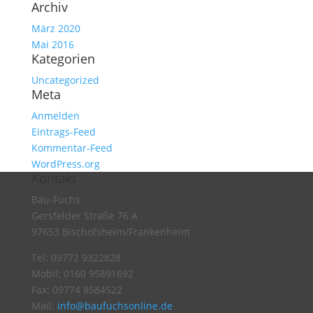
Archiv
März 2020
Mai 2016
Kategorien
Uncategorized
Meta
Anmelden
Eintrags-Feed
Kommentar-Feed
WordPress.org
Kontakt
Bau-Fuchs
Gersfelder Straße 76 A
97653 Bischofsheim/Frankenheim
Tel: 09772 9322828
Mobil: 0160 95891692
Fax: 09774 8584522
Mail:
info@baufuchsonline.de