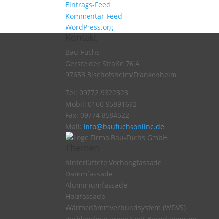
Eintrags-Feed
Kommentar-Feed
WordPress.org
Kontakt
Bau-Fuchs
Gersfelder Straße 76 A
97653 Bischofsheim/Frankenheim
Tel: 09772 9322828
Mobil: 0160 95891692
Fax: 09774 8584522
Mail:
info@baufuchsonline.de
Themen
hinterlüftete Vorhangfassade
Dämmfassade
Aluminiumfassade
Holzfassade
Wärmedämmverbundsystem (WDVS)
Verblendmauerwerk mit Kerndämmung