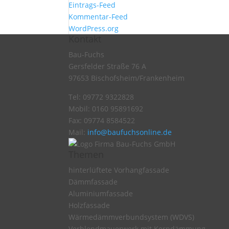
Eintrags-Feed
Kommentar-Feed
WordPress.org
Kontakt
Bau-Fuchs
Gersfelder Straße 76 A
97653 Bischofsheim/Frankenheim
Tel: 09772 9322828
Mobil: 0160 95891692
Fax: 09774 8584522
Mail:
info@baufuchsonline.de
Themen
hinterlüftete Vorhangfassade
Dämmfassade
Aluminiumfassade
Holzfassade
Wärmedämmverbundsystem (WDVS)
Verblendmauerwerk mit Kerndämmung